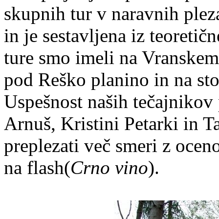
skupnih tur v naravnih pleza
in je sestavljena iz teoreti
ture smo imeli na Vranskem
pod Reško planino in na sto
Uspešnost naših tečajnikov p
Arnuš, Kristini Petarki in 
preplezati več smeri z oceno
na flash(
Crno vino
).