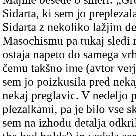
Sidarta, ki sem jo prepleza
Sidarta z nekoliko lažjim d
Masochismu pa tukaj sledi na
ostaja napeto do samega vr
čemu takšno ime (avtor verj
sem jo poizkusila pred nekaj
nekaj preglavic. V nedeljo 
plezalkami, pa je bilo vse s
sem na izhodu detalja odkril