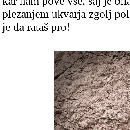
kar nam pove vse, saj je bil
plezanjem ukvarja zgolj pol
je da rataš pro!