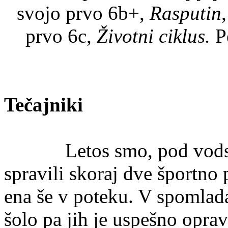
svojo prvo 6b+,
Rasputin
prvo 6c,
Životni ciklus.
P
Tečajniki
Letos smo, pod vods
spravili skoraj dve športno p
ena še v poteku. V spomlada
šolo pa jih je uspešno oprav