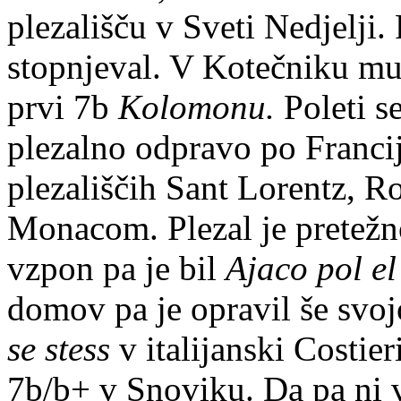
plezališču v Sveti Nedjelji.
stopnjeval. V Kotečniku mu
prvi 7b
Kolomonu.
Poleti s
plezalno odpravo po Franciji
plezališčih Sant Lorentz, R
Monacom. Plezal je pretežno
vzpon pa je bil
Ajaco pol e
domov pa je opravil še svo
se stess
v italijanski Costie
7b/b+ v Snoviku. Da pa ni vs