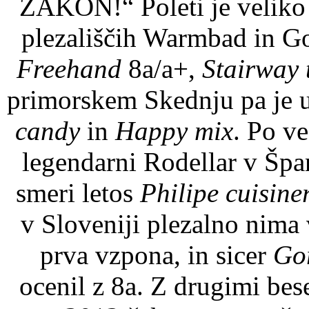
ZAKON!“ Poleti je veliko p
plezališčih Warmbad in Go
Freehand
8a/a+,
Stairway
primorskem Skednju pa je u
candy
in
Happy mix
. Po ve
legendarni Rodellar v Špani
smeri letos
Philipe cuisine
v Sloveniji plezalno nima 
prva vzpona, in sicer
Go
ocenil z 8a. Z drugimi be