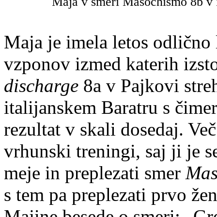
Maja v smeri Masochismo 8b v i
Maja je imela letos odlično
vzponov izmed katerih izs
discharge
8a v Pajkovi stre
italijanskem Baratru s čimer 
rezultat v skali dosedaj. Več
vrhunski treningi, saj ji je
meje in preplezati smer
Mas
s tem pa preplezati prvo že
Majine besede o smeri: „Gr