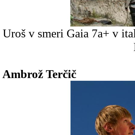
Uroš v smeri Gaia 7a+ v it
Ambrož Terčič