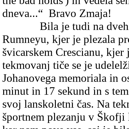
the bad holds') in vedela se
dneva...“ Bravo Zmaja!
Bila je tudi na dveh m
Rumneyu, kjer je plezala p
švicarskem Crescianu, kjer j
tekmovanj tiče se je udelelž
Johanovega memoriala in os
minut in 17 sekund in s tem
svoj lanskoletni čas. Na te
športnem plezanju v Škofji l