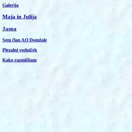
Galerija
Maja in Julija
Jasna
Sem član AO Domžale
Plezalni vodniček
Kako razmišljam