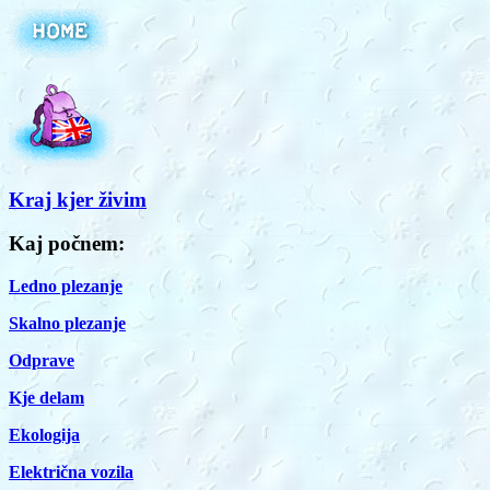
Kraj kjer živim
Kaj počnem:
Ledno plezanje
Skalno plezanje
Odprave
Kje delam
Ekologija
E
lektrična vozila